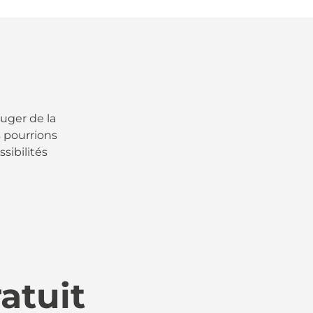
juger de la
s pourrions
sibilités
atuit